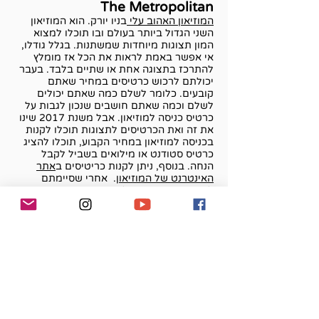
The Metropolitan
המוזיאון האהוב עלי
בניו יורק. הוא המוזיאון
השני הגדול ביותר בעולם ובו תוכלו למצוא
המון תצוגות מיוחדות שמשתנות. בגלל גודלו,
אי אפשר באמת לראות את הכל אז מומלץ
להתרכז בתצוגה אחת או שתיים בלבד. בעבר
יכולתם לרכוש כרטיסים במחיר שאתם
קובעים. כלומר לשלם כמה שאתם יכולים
לשלם וכמה שאתם חושבים שנכון לגבות על
כרטיס כניסה למוזיאון. אבל משנת 2017 שינו
את זה ואת הכרטיסים לתצוגות תוכלו לקנות
בכניסה למוזיאון במחיר הקבוע, תוכלו להציג
כרטיס סטודנט או מילואים בשביל לקבל
הנחה. בנוסף, ניתן לקנות כריטיסים ב
אתר
האינטרנט של המוזיאון
. אחרי שסיימתם
להסתובב במוזיאון ולהתרשם מהתערוכות,
קחו את המעלית לכיוון הגג של המוזיאון ושם
תמצאו מרפסת גדולה שמשקיפה על הסנטרל
פארק, אז קחו לכם איזה משקה ותהנו מהנוף.