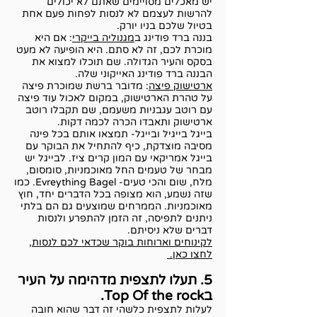
יש מאכלים מסויימים שאתם לא יכולים
להרשות לעצמם לא לנסות לפחות פעם אחת
בטיול שלכם בניו יורק.
בננה ברד פודינג ב
מגנוליה בייקרי
: אם היא
מוכרת לכם, זה לא סתם. היא הופיעה לא מעט
בסקס והעיר הגדולה. שם תוכלו למצוא את
הבננה ברד פודינג האייקוני שלה.
ארטישוק פיצה
: מדובר ברשת שמוכרת פיצה
על טהרת הארטישוק, במקום לאכול עוד פיצה
עם רוטב עגבניות משעמם, שם תקבלו רוטב
ארטישוק ותאבדו הכרה לכמה דקות.
בייגל בייגיל ובייגל- תמצאו אותם בכל פינה
מסיבה מוצדקת, כיף להתחיל את הבוקר עם
בייגל אמריקאי עם המון קרים ציז. לבייגל יש
מבחר של טעמים החל מאוכמניות, סומסום,
מלח, שום והכי טעים- Evreything Bagel. כמו
שזה נשמע, הוא מצופה בכל הדברים יחד, חוץ
מאוכמניות. הממרחים שמוצעים גם הם בלתי
ניתנים לתפיסה, זה הזמן להתפרע ולנסות
דברים שלא ניסיתם.
לקינוחים וארוחות בוקר שכדאי לכם לנסות,
לחצו כאן.
5. תעלו לתצפית מדהימה על העיר
בTop Of the rock.
לעלות לתצפית כלשהי זה דבר שהוא חובה