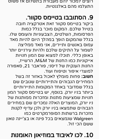
רוצים למכור להם מעבורת בתשלום אז פשוט
התעלמו מהם באלגנטיות.
9. הסתובבו בטיימס סקוור.
ביקור בטיימס סקוור זאת אטרקציה חובה
בטיול שלכם. המקום מוכר בגלל כמות
הפרסומות, השלטים, הצבעוניות והעומס שלו.
בגלל שהמקום הופך במהלך היום להיות מאד
עמוס באנשים ותיירים, אני מאד ממליצה
לשמור על התיקים שלכם ולהיות עירניים יותר
באופן כללי. תוכלו למצוא שם המון חנויות
אייקוניות כמו החנות של M&M, הרשייז,
החנות הענקית של דיסני, פוראבר 21, סאפורה
למוצרי איפור וטיפוח ועוד.
חשוב:
פחות מומלץ לאכול באזור זה בשל
המחירים הגבוהים והתיירותיים שגובים שם
בגלל שמדובר באחד המקומות התיירותיים
ביותר בניו יורק. בנוסף, יש בטיימס סקוור המון
חנויות שמציעות מתנות ומזכרות ממותגות של
ניו יורק, המוצרים האלה נמכרים שם במחירים
הגבוהים שתמצאו בניו יורק ולכן עדיף לקנות
מזכרות ברשתות הסופרמקרטים כמו
Walgreen שנמצאים בכל פינה או בצ'יינה טאון
ששם הכי זול.
10. לכו לאיבוד במוזיאון האומנות