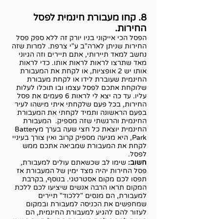
8. קחו מעבורת חינמית לפסל
החירות.
הפסל הכי אייקוני בניו יורק זה ללא ספק פסל
החירות שניתן לארה"ב ע"י צרפת. למרות שזה
נחשב למאד תיירותי, אתם תיירים וזה הגיוני
מאד שתרצו לראות לראות אותו. כדי לראות
אותו יש 2 אופציות, או לקחת את המעבורת
החינמית שעוברת לידו או לקחת מעבורת
שלוקחת אתכם לפסל עצמו ובו תוכלו לעלות
עליו. עד כה יצא לי לראות 6 פעמים את פסל
החירות, בכל פעם שלקחתי איתי מישהו לעיר
בפעם הראשונה ותמיד לקחתי את המעבורת
החינמית והרגשתי שזה מספיק. המעבורת
החינמית יוצאת כל חצי שעה בערך מBattery
Park, היא מגיעה מספיק קרוב ואין צורך בעיניי
לקחת את המעבורת שמביאה אתכם ממש
לפסל.
חשוב:
שימו לב שכשאתם עולים למעבורת,
פסל החירות יהיה מצד ימין של המעבורת אז
תפסו לכם מקום אסטרטגי. בנוסף, בקרבת
המקום תראו הרבה אנשים שיציעו לכם ללכת
למעבורת, הם מנסים "ללכוד" תיירים
שמחפשים את הכניסה למעבורת ובמקום
לעזור להם להגיע למעבורת החינמית, הם