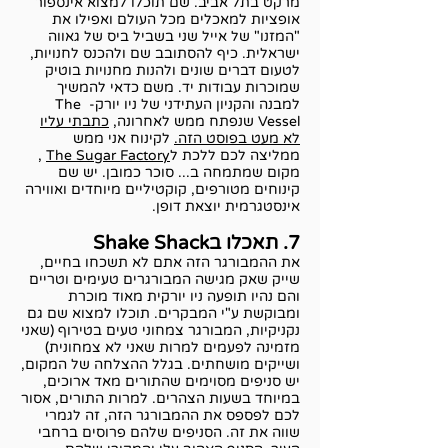
מרקט בתל אביב. שם תוכלו למצוא אינספור
אופציות למאכלים מכל העולם ואפילו את
"המזנו" של אייל שני בשביל ביס של גאווה
ישראלית. כיף להסתובב שם ולהכנס לחנויות,
לטעום דברים שונים ולהנות מחנויות בוטיק
שמוכרות עבודות יד. משם כדאי להמשיך
למבנה והקניון העתידני של ניו יורק- The
Vessel שנפתח ממש לאחרונה,
כתבתי עליו
לא מעט בפוסט הזה.
לקינוח אני ממש
ממליצה לכם ללכת ל
The Sugar Factory
,
מקום שמתמחה ב... סוכר כמובן. יש שם
קינוחים מטורפים, קוקטיליים מיוחדים ואווירה
אינסטגרמית יוצאת דופן.
7. תאכלו בShake Shack
את ההמבורגר הזה אתם לא תשכחו בחיים,
שייק שאק מגישה המבורגרים טעימים וטריים
והם נהיו תופעה ניו יורקית מאוד מוכרת
ומבוקשת ע"י המבקרים. תוכלו למצוא שם גם
נקניקיות, המבורגר צמחוני טעים בטירוף (שאני
מזמינה לפעמים למרות שאני לא צמחונית)
ושייקים מושחתים. בגלל ההצלחה של המקום,
יש סניפים מסוימים שהתורים מאד ארוכים,
במיוחד בשעות הצהרים. למרות התורים, אסור
לכם לפספס את ההמבורגר הזה, זה לגמרי
שווה את זה. הסניפים שלהם פרוסים ברחבי