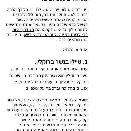
ניו יורק היא לא עיר, היא עולם. יש כל כך הרבה
דברים לעשות ולראות בה, הנה 10 הדברים
הכי אייקונים שאתם פשוט חייבים לעשות
בטיול הבא שלכם בניו יורק. אם אתם מחפשים
לסגור מלון, כדאי שתקראו את
המדריך הזה
כדי לדעת באיזה אזור הכי כדאי לישון
בניו יורק
ומה מתאים לכם.
אז בואו נתחיל.
1. טיילו בגשר ברוקלין.
אחד המקומות האהובים עלי ביותר בניו יורק.
גשר ברוקלין הוא גשר ענק המחבר בין שכונת
ברוקלין למנהטן ובו עוברים בכל יום אלפי
אנשים בהליכה וברכיבה על אופניים.
אופציה לטיול יומי:
אני ממליצה להגיע אל
גשר
ברוקלין
מהצד של ברוקלין דווקא, ספציפית
משכונת
דמבו
. ניתן להגיע לשם בקלות עם קווי
הסאבווי. מדובר בשכונה מקסימה עם בתי
קפה, אווירה מקומית ונוף מהמם ל
גשר
מנהטן
שלא פחות מרשים ביופיו. אחרי
שתסיירו לכם בשכונה מקסימה זאת כדאי