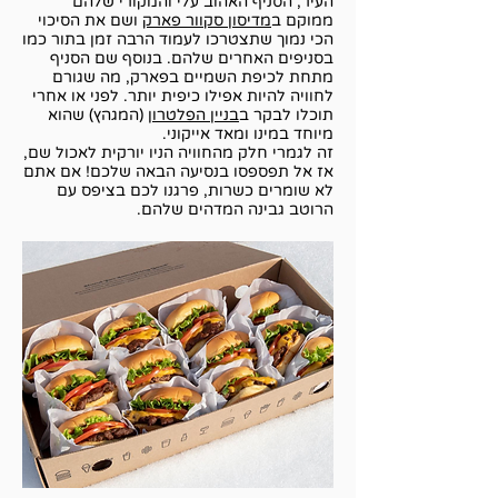
העיר, הסניף האהוב עלי והמקורי שלהם
ממוקם ב
מדיסון סקוור פארק
ושם את הסיכוי
הכי נמוך שתצטרכו לעמוד הרבה זמן בתור כמו
בסניפים האחרים שלהם. בנוסף שם הסניף
מתחת לכיפת השמיים בפארק, מה שגורם
לחוויה להיות אפילו כיפית יותר. לפני או אחרי
תוכלו לבקר ב
בניין הפלטרון
(המגהץ) שהוא
מיוחד במינו ומאד אייקוני.
זה לגמרי חלק מהחוויה הניו יורקית לאכול שם,
אז אל תפספסו בנסיעה הבאה שלכם! אם אתם
לא שומרים כשרות, פרגנו לכם בציפס עם
הרוטב גבינה המדהים שלהם.