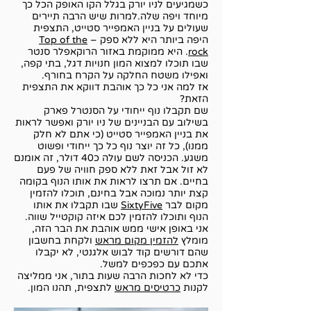
כשמגיעים לניו יורק בגלל הקו האופק הכל כך
מיוחד ויפה שלה.למרות שיש הרבה תיירים
שעולים על בניין האמפייר סטייט, התצפית
היפה ביותר היא ללא ספק –
Top of the
rock
. היא ממוקמת באזור הרוקאפלר סנטר
שבו תוכלו למצוא המון חנויות דגל, בתי קפה,
ואפילו משטח החלקה על הקרח בחורף.
אז למה אני כל כך אוהבת דווקא את התצפית
הזאת?
שם תקבלו נוף ייחודי על הסנטרל פארק
בשילוב עם הבניינים של ניו יורק ואפשר לראות
את בניין האמפייר סטייט (כי אתם לא חלק
ממנו), כל זה יוצר נוף כל כך ייחודי ופשוט
משגע. הכניסה לשם עולה כ40 דולר, זה אומנם
לא זול אבל זאת ללא ספק חוויה של פעם
בחיים. אם תרצו לראות את אותו הנוף בקומה
קצת יותר נמוכה אבל בחינם, תוכלו להזמין
מקום לבר
SixtyFive
שבו תקבלו את אותו
הנוף ותוכלו להזמין לכם איזה קוקטייל שווה.
אני באופן אישי ממש אוהבת את הבר הזה,
מומלץ
להזמין מקום מראש
ולקחת בחשבון
שהם דורשים קוד לבוש אלגנטי, לא יקבלו
אתכם עם כפכפים למשל.
כדי לא לחכות הרבה שעות בתור, אני ממליצה
לקנות
כרטיסים מראש
לתצפית, תהנו המון.