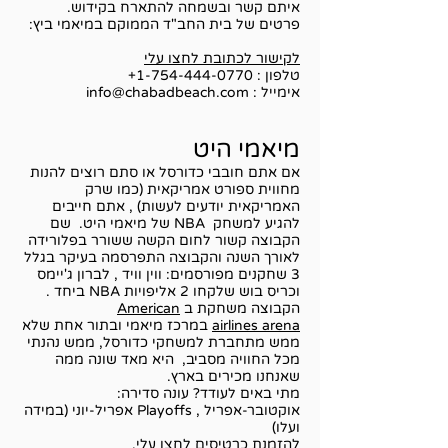
איתם קשר ובשמחה להתארח בקידוש.
פרטים של בית החב"ד הממוקם במיאמי ביץ:
לקישור לכתובת לחצו עלי
טלפון :
1-754-444-0770
+
אימייל :
info@chabadbeach.com
מיאמי היט
אם אתם חובבי כדורסל או סתם רוצים להנות
מחווית ספורט אמריקאית (כמו שרק
האמריקאית יודעים לעשות) , אתם חייבים
להגיע למשחק NBA של מיאמי היט. שם
הקבוצה קשור לחום הקשה ששורר בפלורידה
לאורך השנה והקבוצה התפרסמה בעיקר בגלל
3 שחקנים מפורסמים: ווין וויד , לברון ג'יימס
וכריס בוש שלקחו 2 אליפויות NBA ביחד .
הקבוצה משחקת ב
American
airlines arena
במרכז מיאמי ובתור אחת שלא
ממש מתחברת למשחקי כדורסל, ממש נהנתי
מכל החוויה מסביב, היא מאד שונה ממה
שאנחנו מכירים בארץ.
מתי באים לעודד? עונה סדירה:
אוקטובר-אפריל , Playoffs אפריל-יוני (במידה
ועלו)
להזמנת כרטיסים לחצו עלי
.