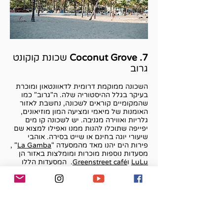
7. Coconut Grove
שכונת קוקונט
גרוב
השכונה ממוקמת דרומית לדאוונטאון ומוכרת
בעיקר בגלל ההיסטוריה שלה. ה"גרוב" כמו
שהמקומיים קוראים לשכונה, נחשבת לאזור
האומנות של מיאמי ומציעה המון מוזיאונים,
גלריות ואווירה מגניבה. יש לשכונה קו מים
יפייפה שתוכלו להנות ממנו ואפילו למצוא שם
שיעורי יוגה בחינם או שייט בסירה. אוהבי
פירות הים יהנו מאד מהמסעדה "
La Gamba
" ,
מסעדות נוספות מוכרות ומומלצות באזור הן
LuLu
ו
Greenstreet café
. המסעדות הללו
שמות דגש על מצרכים אורגניים איכותיים
ומציעות אוכל איכותי מסביב לעולם.
אם אתם נמצאים בגרוב, אתם חייבים לקפוץ
לביקור בקניון פתוח בשם
Coco Walk
. שם
תוכלו למצוא מותגים מובילים, סניפים של
רשתות מזון מוכרות ואפילו בית קולנוע.
השכונה באווירה בוהמית ומרגישה כמו כפר