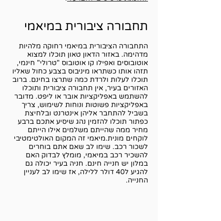
תחבורה ציבורית במיאמי
התחבורה הציבורית במיאמי רחוקה מלהיות
מדהימה. באזור הדאון טאון תוכלו למצוא
אוטובוסים ואפילו קו אוטובוס "טרולי" חינמי,
תזהו אותו כשתראו מיניבוס בצבע כחול שאליו
תוכלו לעלות ולרדת כמה שתרצו בחינם. ברוב
האזורים בעיר, אין תחבורה ציבורית ותוכלו
להשתמש באפליקציות אובר או ליפט. מדובר
באפליקציות פשוטות ונוחות לשימוש, צריך
בשביל להתחבר אליהן אינטרנט ובלחיצת
כפתור תוכלו להזמין נהג שיסיע אתכם ברבע
מחיר ממה שהייתם משלמים אילו הייתם
לוקחים מונית.מיאמי זה המקום האולטימטיבי
לשכור רכב. שימו לב שאם אתם בוחרים
להשכיר רכב במיאמי, מומלץ לבדוק האם
במלון יש חנייה חינם. חניה בעיר יכולה גם
להגיע ל40 דולר ללילה, אז שימו לב לעניין
החנייה.​