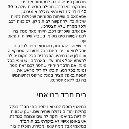
שכמובן תיהיה טובה למקומות אחרים
שתבקרו בארה"ב. חבילה חודשית עולה כ30-
40 דולר לחודש והיא כוללת אינטרנט,
אסאמאסים ושיחות מקומיות שיכולות להיות
יעילות כדי להתקשר לבית מלון, לסוכנות רכב
ולכל מקרה שלא תצטרכו.
אם אתם שוכרים רכב
, הייתי מאד ממליצה
לכם לעשות סים מקומי בשביל שירותי גיפיאס
ועוד.
מי שאוהב להתנתק מהסמארטפון לפרקים,
יוכל למצוא וויפי חינם בכל מסעדה, אטרקציה
או מלון שבו תיהיו. הספרדית בכל מקום יכולה
לתעתע אבל אנחנו עדין בארה"ב ויש וויפי בכל
פינה. אם הדבר היחידי שחסר לכם זאת מפה
זמינה בכל רגע, תוכלו להוריד מראש את
המפה באפליקציה ב
גוגל טריפס
ולהשתמש
בה גם ללא אינטרנט.
בית חבד במיאמי
במיאמי תוכלו למצוא מספר בתי חב"ד בגלל
קהילת יהודים גדולה שחיה שם. ישנן שכונות
יהודיות במיאמי והקהילה שם עצומה בגודלה.
אני באופן אישי לא ביקרתי בבית חב"ד
במיאמי אבל ממה שאני מכירה, תוכלו ליצור