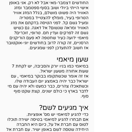
החודשים דצמבר-מאי אבל לא רק. אני באופן
אישי הייתי ביולי ושוב בסוף ספטמבר ומזג
האוויר היה פשוט מושלם, בגלל המזג אוויר
הטרופי בעיר, מומלץ להצטייד במטריה
ומעיל גשם קל. לפני הטיסה בדקתם את מזג
האוויר ומראה שגשום? אל דאגה. גם כשיש
גשם זה לפרקים ועדין חם. טרופי, זוכרים?
מיאמי ידועה כעיר שחטפה לא פעם הוריקנים
הרסניים, זה קורה לרוב בחודשים יוני-אוקטובר
אז חשוב להתעדכן לפני שמגיעים.
שעון מיאמי
במיאמי כמו בניו יורק והסביבה, יש לקחת 7
שעות אחורה משעון ישראל.
אז זה אומר שכשתקומו בבוקר במיאמי , עם
ישראל כבר יהיה באמצע יום העבודה שלו.
וכשתאכלו צהרים, כבר כמעט ולא יהיה עם מי
לדבר בארץ כי כולם ישנים. קצת שקט סוף
סוף.
איך מגיעים לשם?
כדי להגיע למיאמי יש מס' אופציות.
אם תבחרו להגיע למיאמי בטיסה ישירה תוכלו
לטוס עם חברת אל על, כיום היא החברה
היחידה שטסה לשם באופן ישיר. עם חברת אל