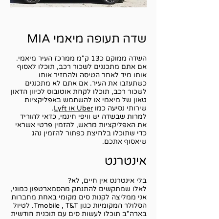
שדה תעופה מיאמי MIA
השדה ממוקם כ13 ק"מ ממרכז העיר מיאמי.
אם אתם מתכננים לשכור רכב, תוכלו לאסוף
אותו מיד לאחר הטיסה ולהחזיר אותו
כשתעזבו את העיר. אם אתם לא מתכננים
לשכור רכב, תוכלו לקחת אוטובוס לכיוון הדאון
טאון של מיאמי או להשתמש באפליקציות
שירותי נסיעה כמו
Uber או Lyft
.
למרות שבשדה יש וויפי חינמי, כדאי להוריד
את האפליקציות מראש, להזמין פרטי אשראי
כדי שתוכלו בלחיצת כפתור להזמין נהג
שיאסוף אתכם.
אינטרנט
בלי אינטרנט אין חיים, לא?
לאלו שמתקשים להתנתק מהסמארטפון כמוני,
אני ממליצה לקנות סים מקומי באחת מחברות
הסלולר המקומיות כגון Tmobile , T&T. לטיול
בארה"ב תוכלו לעשות סים עם תוכנית חודשית