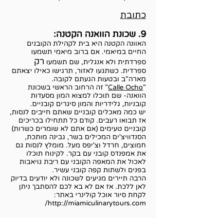
כתובת
9. שכונת הוואנה הקטנה:
האוונה הקטנה היא בית לקהילת הקובנים
החיים במיאמי. אם ברוב מיאמי תשמעו
רק
ספרדתית ולא אנגלית, שם תשמעו
ספרדית. כשתגעו לאזור, תרגישו כאילו יצאתם
מארה"ב ובטעות הגעתם לקובה.
"
Calle Ocho
" זה הרחוב הראשי בשכונת
הוואנה- שם תוכלו למצוא המון מסעדות
קובניות, גלידריות והמון סיגרים קובניים.
יש כמה מאכלים קובניים שאתם חייבים לנסות,
אז תבואו רעבים. קודם כל תתחילו בכריכים
קובניים טעימים (אם אתם לא שומרים כשרות)
הסנדוויצ'ים המכילים בשר, גבינה מותכת,
חמוצים, חרדל וצ'יפס מעל. מומלץ לנסות גם
את אמפנדס קובני עם בקר. לקינוח תוכלו
לאכול את המאפה הקובני עם ריבת גויאבות
בפנים ולשתות קפה קובני עשיר.
הרבה תיירים מגיעים לשכונה ולא יודעים בדיוק
לאן ללכת. אז אם לא בא לכם להסתבך ניתן
לקחת סיור אוכל קולינרי באתר:
http://miamiculinarytours.com/