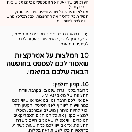
העדכונים שלי (אני לא מהמספימים כי גם אני שונאת
שמציקים לי).
אם לא תרצו לקבל עוד אימיילים מעניינים ממני,
תמיד תוכלו להסיר את ההרשמה, אבל תכלס? ממש
שווה לכם להיות שם.
עכשיו שאתם כבר ממש מכירים את מיאמי,
הגיע הזמן להגיע להמלצות שאסור לכם
לפספס במיאמי.
10 המלצות על אטרקציות
שאסור לכם לפספס בחופשה
הבאה שלכם במיאמי.
10. קניון דולפין:
מדובר בקניון גדול שנמצא בקרבת שדה
התעופה של מיאמי (MIA).
אם אין לכם הרבה זמן במיאמי או שיש לכם
כמה שעות לשרוף לפני הטיסה, הקניון הזה
יכול להיות פיתרון מושלם עבורכם. תוכלו
למצוא בקניון את כל המותגים האמריקאים
המוכרים ויש אפילו שאטלים חינם משדה
התעופה. אז אם יש לכם כמה שעות לשרוף,
בדולפין תוכלו לעשות זאת בקלות.