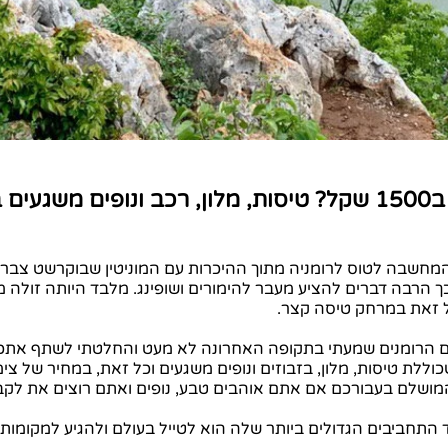
איך לצאת לחופשה בחו"ל ב1500 שקל? טיסות, מלון, רכב ונופ
המחשבה לטוס לרומניה מתוך ההיכרות עם המוניטין שבוקרשט צבר
כך הרבה דברים להציע מעבר להימורים ושופינג. מלבד היותה זולה
כל זאת במרחק טיסה קצר.
ם הרומנים שמעתי בתקופה האחרונה לא מעט והחלטתי לשתף אתכם 
יסות, מלון, בזבוזים ונופים משגעים וכל זאת, במחיר של צימר בצפון- 1500
מושלם בעבורכם אם אתם אוהבים טבע, נופים ואתם רוצים את לקב
 התחביבים הגדולים ביותר שלה הוא לטייל בעולם ולהגיע למקומות 