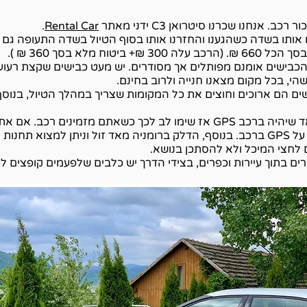
. אנחנו שכרנו סיטרואן C3 ידני מאתר
Rental Car
.
אותו בשדה כשהגענו והחזרנו אותו בסוף הטיול בשדה התעופה גם כ
הכבישים אומנם מפותלים אך מסודרים. יש מעט כבישים שקצת רעוע
הי, בכל מקום מצאנו חנייה ולרוב בחינם.
שים הם ארוכים וחוצים את כל המקומות שצריך במהלך הטיול, בנוסף
אם אין לכם חבילת גלישה, חשוב מאד שיהיה ברכב GPS אז שימו לב לכך כשאת
אז גוגל מפס יעזור לכם ותוכלו לוותר על GPS ברכב. בנוסף, הדלק ברומניה מאד זול ונ
 לחצי המיכל ולא להסתכן בנושא.
ם בתוך עיירות וכפרים, בצידי הדרך יש כלבים שלפעמים קופצים ל