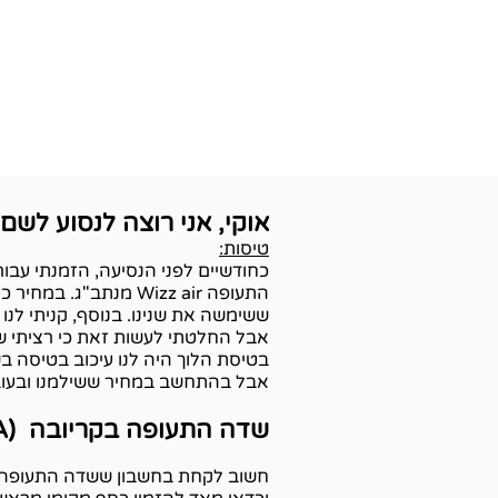
אוקי, אני רוצה לנסוע לשם!
טיסות:
כחודשיים לפני הנסיעה, הזמנתי עבורי ובעבור ח
התעופה Wizz air מנת
אבל החלטתי לעשות זאת כי רציתי שי
אבל בהתחשב במחיר ששילמנו ובעובד
שדה התעופה בקריובה (CRA)
חשוב לקחת בחשבון ששדה התעופה מא