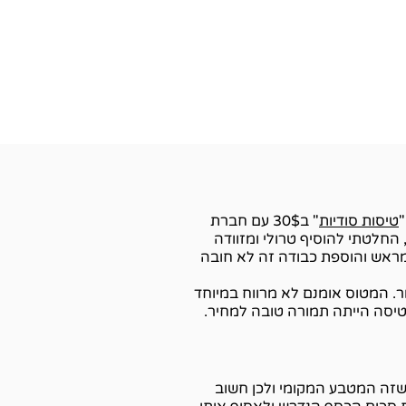
טיסות סודיות
" ב30$ עם חברת
חות, החלטתי להוסיף טרולי ומזוודה
סך הכל 370 ש"ח לאדם. הזמנת מקומות מראש והוספת כבודה זה לא חובה
וויר אבל מעבר לזה, הטיסה עם Wizz air הייתה בסדר גמור. המטוס אומנם לא מרווח במיוחד
יסה הייתה תמורה טובה למחיר.
שזה המטבע המקומי ולכן חשוב