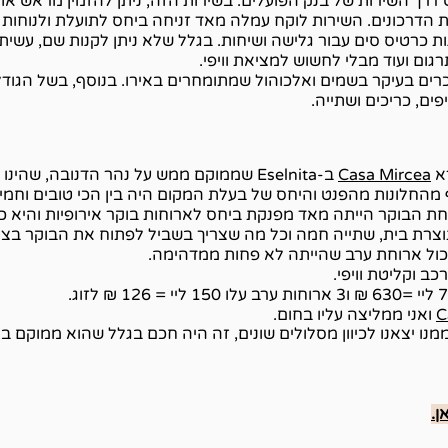
 דרך
השירות של בנק הפועלים
. בשירות הזה, ניתן להזמין מראש א
רת הדרכונים. השירות לוקח עמלה מאד זניחה ביחס לתועלת ולנוחות
ת כרטיס סים עבור גלישה ושיחות. בגלל שלא ניתן לקנות שם, עשית
ום ועוד מבלי לחשוש למציאת וויפי.
מכרים בעיקר בשמים ואלכוהול שמתומחרים באירו. בנוסף, בשל הגו
ים, כריכים ושתייה.
רא
Casa Mircea
ב-Eselnita שממוקם ממש על נהר הדנובה, שה
וף מהחלונות מהפנט והיחס של בעלת המקום היה בין הכי טובים וחמ
 תוצרת בית, שתייה חמה וכל מה שצריך בשביל לפתוח את הבוקר בצ
כול ארוחת ערב שהייתה לא פחות ממדהימה.
כב וקליטת וויפי.
C
ואני ממליצה עליו בחום.
מנו יצאנו לכיוון מסלולים שונים, זה היה חכם בגלל שהוא ממוקם במי
ן.