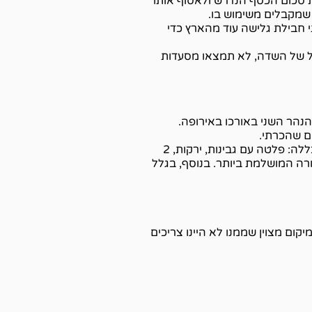
ת סכום הכסף הנדרש ולאסוף אותו
 שמקבלים משימוש בו.
י חבילת גלישה עוד מהארץ כדי
דל של השדה, לא תמצאו מסעדות
ינו הנהר השני באורכו באירופה.
ים שהכרתי.
בנוסף, האוכל במקום היה מצוין. ארוחת הבוקר הייתה מאד מפנקת ביחס לארוחות בוקר אירופיות והיא כללה: פלטה עם גבינות, ירקות, 2
ורה המושלמת ביותר. בנוסף, בגלל
קום מצוין שממנו לא היינו צריכים