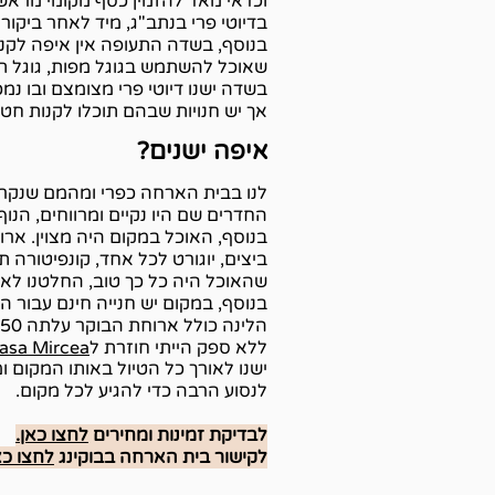
וכדאי מאד להזמין כסף מקומי מראש
בדיוטי פרי בנתב"ג, מיד לאחר ביקו
בנוסף, בשדה התעופה אין איפה לקנו
שאוכל להשתמש בגוגל מפות, גוגל תרג
בשדה ישנו דיוטי פרי מצומצם ובו נ
אך יש חנויות שבהם תוכלו לקנות חטיפ
איפה ישנים?
לנו בבית הארחה כפרי ומהמם שנק
החדרים שם היו נקיים ומרווחים, הנ
ביצים, יוגורט לכל אחד, קונפיטורה
שהאוכל היה כל כך טוב, החלטנו לא
בנוסף, במקום יש חנייה חינם עבור הר
הלינה כולל ארוחת הבוקר עלתה 750 ליי =630 ₪ ו3 ארוחות ערב עלו 150 ליי = 126 ₪ לזוג.
ללא ספק הייתי חוזרת ל
asa Mircea
ישנו לאורך כל הטיול באותו המקום ומ
לנסוע הרבה כדי להגיע לכל מקום.
לבדיקת זמינות ומחירים
לחצו כאן.
לקישור בית הארחה בבוקינג
לחצו כא