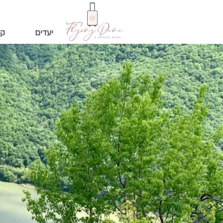
יעדים
קי