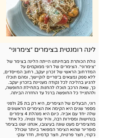
לינה רומנטית בצימרים ״צימרוני״
גולת הכותרת מבחינתנו הייתה הלינה בצימר של
״
צימרוני
״. הצימרים של רוני ממוקמים על
המדרחוב הראשי של זכרון יעקב, רחוב המייסדים,
ללא ספק נמצאים ב״פריים לוקיישן״, ומהם תוכלו
להגיע בהליכה לכל נקודה מעניינת בזכרון יעקב.
כך, שאת הרכב תוכלו להחנות בתחילת החופשה,
ולהתנייד כל החופשה ברגל עד החזרה הביתה.
רוני, הבעלים של הצימרים, היא רק בת 25 ולפני
מספר שנים היא הקימה את הצימרים הראשונים
שלה יחד עם אביה. כיום היא מנהלת 4 צימרים
בנחישות ומסירות רבה, והיד עוד נטויה. כל אחד
מהצימרים מעט שונה בעיצובו, אנחנו ישנו בצימר
סופריור שהוא הצימר המפואר ביותר שכולל
ג׳קוזי, חצר פרטית, חצר קדמית, חדר ענקי