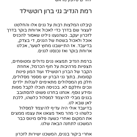
רמת הנדיב גני ברון רוטשילד
קיבלנו המלצות רבות על גנים אלו והחלטנו
לעצור שם בדרך כדי לאכול ארוחת בוקר בדרך
לזכרון יעקב. כשהגענו גילינו שאסור להכניס
אוכל ולאכול בשטח של הגנים, די בצדק,
בדיעבד. אז התיישבנו מחוץ לשער, אכלנו
ארוחת בוקר ואז נכנסנו לגנים.
ברמת הנדיב תמצאו גנים גדולים ומטופחים,
תצפיות מרהיבות על חוף הכרמל, אחוזת
הקבר של הברון רוטשילד ועוד המון פינות
קסומות. בתוך גני הברון יש מספר מסלולים,
חלק מן המסלולים מתאימים לעגלות ילדים
ונכים וחלקם לא. בכניסה תוכלו לקבל מפות
ומידע נוסף. אנחנו בחרנו פשוט להסתובב
בגנים מבלי להיצמד למסלול כלשהו, ללכת
לאן שבא לנו.
בדיעבד אולי היה עדיף להיצמד למסלול
כלשהו כי מהר מאד מצאנו את עצמו ממצים
את המקום ואחרי כשעה פלוס מינוס כבר
המשכנו לתחנה הבאה שלנו.
אחרי ביקור בגנים, המשכנו ישירות לזכרון