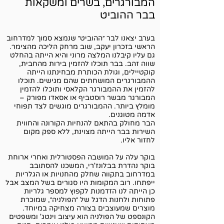
המבורגרים, בשרים ומשקאות
בבר ההוביט
בערב יצאנו לבר ״ההוביט״ שנמצא סמוך למדרחוב
הראשי בזכרון יעקב, שוב מרחק הליכה מהצימר.
גם עליו קיבלנו המלצה מרוני והיא הייתה בהחלט
שווה זהב. בבר תוכלו להזמין בירות מהחבית,
קוקטיילים, וגולת הכותרת מבחינתנו הייתה
ההמבורגרים המושחתים שהם מגישים. תוכלו
להזמין את ההמבורגר הקלאסי ותוכלו להזמין
המבורגר מבשר רוסטביף או אסאדו מפורק –
מומלץ ביותר. ההמבורגרים מוגשים לצד תפוחי
אדמה מטוגנים.
הבר מחולק בהתאם להנחיות הקורונה והחווית
השירות בבר הייתה מצוינת, ללא ספק מקום
לחזור אליו.
בוקר עלה על המושבה הפסטורלית ואחרי ארוחת
בוקר נהדרת בבלונז'רי, המשכנו להסתובב
במדרחוב בתקווה שחלק מהחנויות או הגלריות
ייפתחו. רוב המקומות היו סגורים בשל המצב אבל
כן הייתה לנו הזדמנות לקפוץ למספר גלריות
פתוחות ולחנות הדגל של ״הפולניה״, שמוכרת
מוצרים שמעוצבים בצורה מצחיקה במיוחד.
הקונספט של הפולניה הוא עיצוב וינטג' ומשפטים